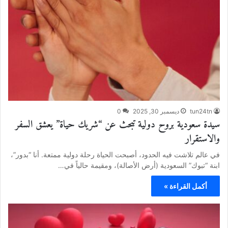
tun24tn
ديسمبر 30, 2025
0
سيدة سعودية بروح دولية تبحث عن “شريك حياة” يعشق السفر
والاستقرار
في عالم تلاشت فيه الحدود، أصبحت الحياة رحلة دولية ممتعة. أنا “بدور”،
ابنة “تبوك” السعودية (أرض الأصالة)، ومقيمة حالياً في…
أكمل القراءة »