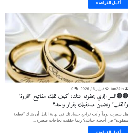
أكمل القراءة »
tun24tn
فبراير 16, 2026
0
🔴🔴السر الذي يخفونه عنك: كيف تملك مفاتيح ‘الثروة’
و’القلب’ وتضمن مستقبلك بقرار واحد؟
هل شعرت يوماً وأنت تراجع حساباتك في نهاية الليل أن هناك “قطعة
مفقودة” في أحجية حياتك؟ ربما حققت نجاحات صغيرة،…
أكمل القراءة »