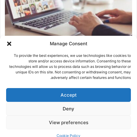
Manage Consent
tun24tn
ديسمبر 27, 2025
0
من المغرب والخليج إلى أوروبا: تواصل مع صاحبة الاعلان لبناء
To provide the best experiences, we use technologies like cookies to
حياة يملؤها الحب والرخاء المادي
store and/or access device information. Consenting to these
technologies will allow us to process data such as browsing behavior or
يسعدنا جداً حضورك اليوم. نحن نعلم أنك لا تبحث عن مجرد صفحة تعارف
unique IDs on this site. Not consenting or withdrawing consent, may
عادية، بل تبحث عن نقطة تحول حقيقية…
adversely affect certain features and functions.
أكمل القراءة »
Accept
Deny
الصفحة التالية
View preferences
Cookie Policy