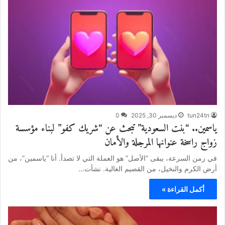
tun24tn
ديسمبر 30, 2025
0
ياسمين.. “بنت السعودية” تبحث عن “شريك كفو” لبناء مؤسسة
زواج راسخة عنوانها المرجلة والأمان
في زمن السرعة، يبقى “الأصل” هو العملة التي لا تصدأ. أنا “ياسمين”، من
أرض الكرم والنخيل، من القصيم الغالية. نشأت…
أكمل القراءة »