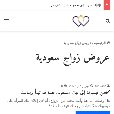
🔴🔴السر الذي يخفونه عنك: كيف تملك مفاتيح ‘الثروة’ و’القلب’ وتضمن مستقبلك بقرار واحد؟
بحث عن
الق
الرئيسية
/
عروض زواج سعودية
عروض زواج سعودية
tun24tn
فبراير 17, 2026
0
✔️من فيسبوك إلى بيت مستقر… قصة قد تبدأ برسالتك
هل وصلت إلى هنا وأنت تبحث عن الزواج، أم لأن إعلان تلك المرأة على
فيسبوك شدّ انتباهك وجعلك تتوقف لحظة؟…