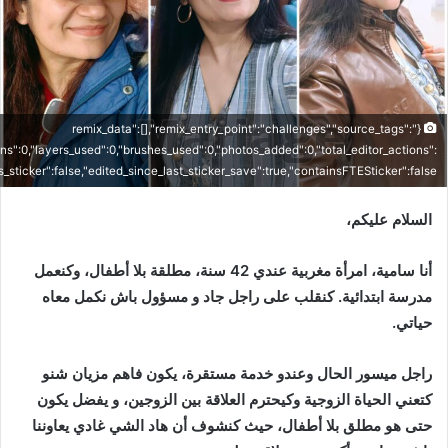
{"remix_data":[],"remix_entry_point":"challenges","source_tags":
ons":0,"layers_used":0,"brushes_used":0,"photos_added":0,"total_editor_actions":
is_sticker":false,"edited_since_last_sticker_save":true,"containsFTESticker":false}
السلام عليكم،
أنا سامية، امرأة مغربية عندي 42 سنة، مطلقة بلا أطفال، وكنعمل
مدرسة ابتدائية. كنقلب على راجل جاد و مسؤول باش نكمل معاه
حياتي.
راجل ميسور الحال وعندو خدمة مستقرة، يكون فاهم مزيان شنو
كتعني الحياة الزوجية وكيحترم العلاقة بين الزوجين، و يفضل يكون
حتى هو مطلق بلا أطفال، حيث كنشوف أن هاد الشي غادي يعاوننا