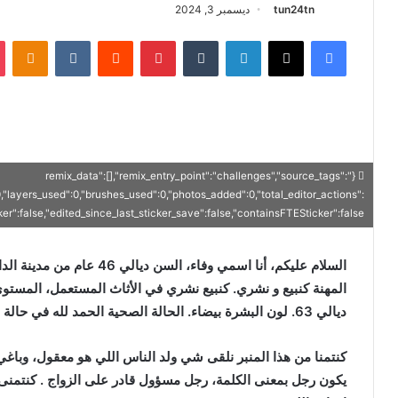
tun24tn
ديسمبر 3, 2024
فيسبوك
X
لينكدإن
‏Tumblr
بينتيريست
‏Reddit
‏VKontakte
Odnoklassniki
{"remix_data":[],"remix_entry_point":"challenges","source_tags":
0,"layers_used":0,"brushes_used":0,"photos_added":0,"total_editor_actions":
icker":false,"edited_since_last_sticker_save":false,"containsFTESticker":false}
السلام عليكم، أنا اسمي وفاء، 
ديالي 63. لون البشرة بيضاء. الحالة الصحية الحمد لله في حالة جيدة.
يكون رجل بمعنى الكلمة، رجل مسؤول قادر على الزواج . كنتمنى ر