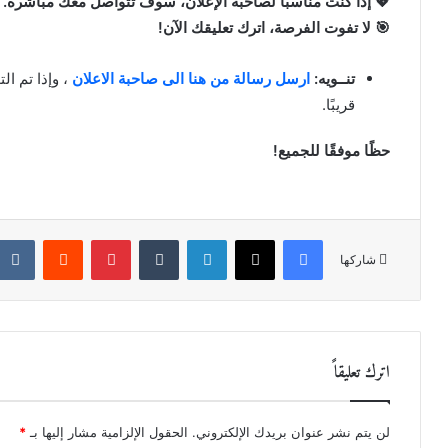
💖 إذا كنت مناسبًا لصاحبة الإعلان، سوف تتواصل معك مباشرة.
🎯 لا تفوت الفرصة، اترك تعليقك الآن!
تنــويه:
ارسل رسالة من هنا الى صاحبة الاعلان
، وإذا تم ا
قريبًا.
حظًا موفقًا للجميع!
فيسبوك
X
لينكدإن
‏Tumblr
بينتيريست
‏Reddit
شاركها
اترك تعليقاً
لن يتم نشر عنوان بريدك الإلكتروني.
الحقول الإلزامية مشار إليها بـ
*