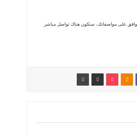
لتوافق على مواصفاتك، ستكون هناك تواصل مباشر
‏VKontakte
Odnoklassniki
بوكيت
مشاركة عبر البريد
طباعة