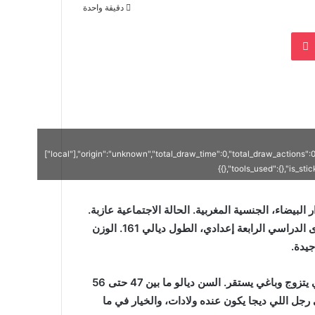
دقيقة واحدة
بوكيت
["local"],"origin":"unknown","total_draw_time":0,"total_draw_actions":
{},"tools_used":{},"is_st
السن ديالي 46 عام من مدينة الدار البيضاء، الجنسية المغربية. الحالة الاجتماعية عازبة.
المهنة كنبيع و نشري. كنبيع نشري في الأثاث المستعمل، المستوى الدراسي الرابعة إعدادي، الطول ديالي 161. الوزن
كنتمنا من هذا المنبر نلقى شي ولد الناس اللي هو معقول، وباغي يتزوج وباغي يستقر. السن ديالو ما بين 47 حتى 56
جل اللي ديجا يكون عنده ولادات، والخيار في ما