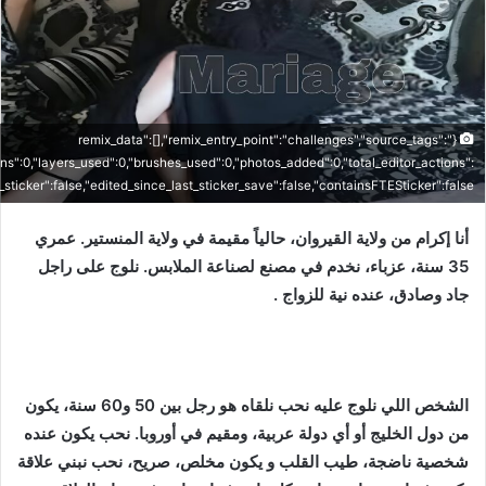
{"remix_data":[],"remix_entry_point":"challenges","source_tags":
ons":0,"layers_used":0,"brushes_used":0,"photos_added":0,"total_editor_actions":
is_sticker":false,"edited_since_last_sticker_save":false,"containsFTESticker":false}
أنا إكرام من ولاية القيروان، حالياً مقيمة في ولاية المنستير. عمري
35 سنة، عزباء، نخدم في مصنع لصناعة الملابس. نلوج على راجل
جاد وصادق، عنده نية للزواج .
الشخص اللي نلوج عليه نحب نلقاه هو رجل بين 50 و60 سنة، يكون
من دول الخليج أو أي دولة عربية، ومقيم في أوروبا. نحب يكون عنده
شخصية ناضجة، طيب القلب و يكون مخلص، صريح، نحب نبني علاقة