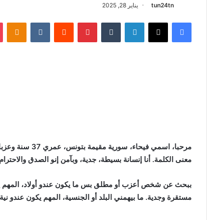
tun24tn
يناير 28, 2025
فيسبوك
X
لينكدإن
‏Tumblr
بينتيريست
‏Reddit
‏VKontakte
Odnoklassniki
مرحبا، اسمي فيحاء،
معنى الكلمة. أنا إنسانة بسيطة، جدية، وبآمن إنو الصدق والاحترا
ببحث عن شخص أعزب أو مطلق بس ما يكون عندو أولاد، المهم يكو
مستقرة وجدية. ما بيهمني البلد أو الجنسية، المهم يكون عندو نية 