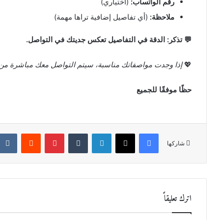
رقم الواتساب:
(اختياري)
ملاحظة:
(أي تفاصيل إضافية تراها مهمة)
💬 تذكر: الدقة في التفاصيل تعكس جديتك في التواصل.
💖
إذا وجدت مواصفاتك مناسبة، سيتم التواصل معك مباشرة من قِب
حظًا موفقًا للجميع
فيسبوك
X
لينكدإن
‏Tumblr
بينتيريست
‏Reddit
شاركها
اترك تعليقاً