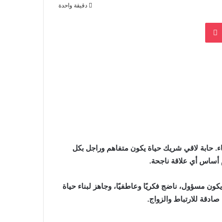
دقيقة واحدة
بوكيت
 سورية مقيمة بتونس، عمري 37 سنة وعزباء. حابة لاقي شريك حياة يكون متفاهم وراجل بكل
م أساس أي علاقة ناجحة.
ن مسؤول، ناضج فكريًا وعاطفيًا، وجاهز لبناء حياة
صادقة للارتباط والزواج.