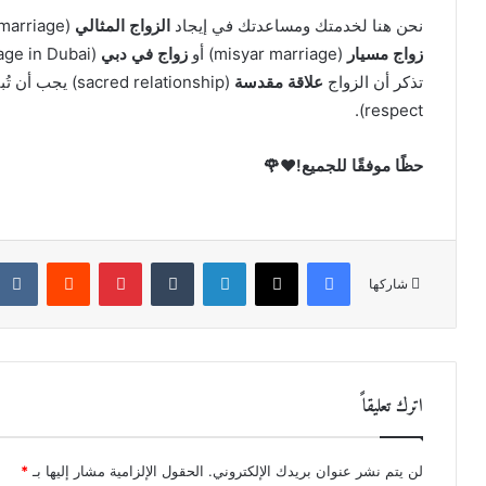
نحن هنا لخدمتك ومساعدتك في إيجاد
الزواج المثالي
(ideal marriage) في بيئة محترمة وآمنة. سواء كنت تبحث عن
زواج مسيار
(misyar marriage) أو
زواج في دبي
(marriage in Dubai) أو
تذكر أن الزواج
علاقة مقدسة
(sacred relationship) يجب أن تُبنى على
respect).
حظًا موفقًا للجميع!❤️🌹
فيسبوك
X
لينكدإن
‏Tumblr
بينتيريست
‏Reddit
شاركها
اترك تعليقاً
لن يتم نشر عنوان بريدك الإلكتروني.
الحقول الإلزامية مشار إليها بـ
*