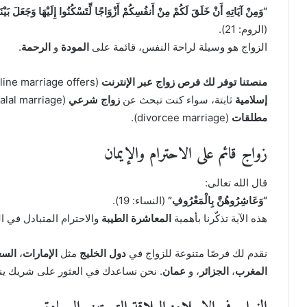
“وَمِنْ آيَاتِهِ أَنْ خَلَقَ لَكُمْ مِنْ أَنفُسِكُمْ أَزْوَاجًا لِّتَسْكُنُوا إِلَيْهَا وَجَعَلَ بَيْن
(الروم: 21).
الزواج هو وسيلة لراحة النفس، قائمة على
المودة
و
الرحمة
.
منصتنا توفر لك فرص زواج عبر الإنترنت
(online marriage offers) وتساعدك على العثور على شريك بناءً على
إسلامية
ثابتة، سواء كنت تبحث عن
زواج شرعي
(halal marriage) أو
مطلقات
(divorcee marriage).
زواج قائم على الاحترام والإيمان
قال الله تعالى:
“وَعَاشِرُوهُنَّ بِالْمَعْرُوفِ”
(النساء: 19).
هذه الآية تذكّرنا بأهمية
المعاشرة الطيبة
والاحترام المتبادل في ال
نقدم لك فرصًا متنوعة للزواج في
دول الخليج
مثل
الإمارات
،
السع
المغرب
،
الجزائر
، و
عمان
. نحن نساعدك في العثور على شريك ين