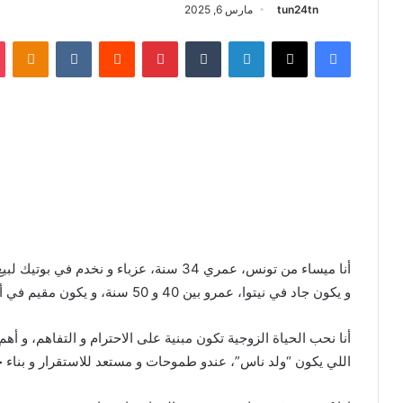
tun24tn
مارس 6, 2025
فيسبوك
X
لينكدإن
‏Tumblr
بينتيريست
‏Reddit
‏VKontakte
Odnoklassniki
أنا ميساء من تونس، عمري 34 سنة، عزباء و ن
و يكون جاد في نيتوا، عمرو بين 40 و 50 سنة، و يكون مقيم في أوروبا.
أنا نحب الحياة الزوجية تكون مبنية على الاحترام و التفاهم، و أه
اللي يكون “ولد ناس”، عندو طموحات و مستعد للاستقرار و بناء ح