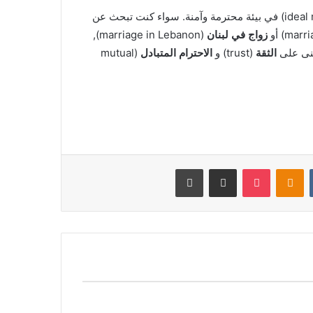
زواج في لبنان
(marriage in Lebanon),
الثقة
(trust) و
الاحترام المتبادل
(mutual
‏VKontakte
Odnoklassniki
بوكيت
مشاركة عبر البريد
طباعة