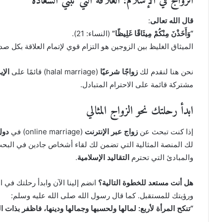
الزواج في الإسلام: العلاقة التي تبني السعادة
قال الله تعالى
:
“وَأَخَذْنَ مِنْكُمْ مِيثَاقًا غَلِيظًا”
(النساء: 21).
الميثاق الغليظ بين الزوجين هو التزام قوي لإتمام العلاقة بكل صد
نحن هنا لنقدم لك
زواجًا شرعيًا
(halal marriage) قائمًا على
الإي
مشتركة قائمة على الاحترام المتبادل.
ابدأ رحلتك نحو الزواج المثالي
إذا كنت تبحث عن
زواج عبر الإنترنت
(online marriage) في
دول
لك المنصة المثالية التي تضمن لك لقاء أشخاص جادين في الب
والمبادئ التي تحترم
التقاليد الإسلامية
.
هل أنت مستعد للخطوة التالية؟
انضم إلينا الآن وابدأ رحلتك في 
ورؤيتك للمستقبل. كما قال رسول الله صلى الله عليه وسلم:
“تنكح المرأة لأربع: لمالها ولحسبها وجمالها ودينها، فاظفر بذات ا