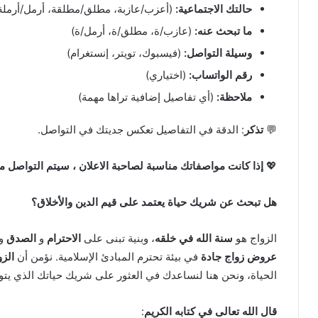
حالتك الاجتماعية:
(أعزب/عازبة، مطلق/مطلقة، أرمل/أرملة
ما تبحث عنه:
(عازب/ة، مطلق/ة، أرمل/ة)
وسيلة التواصل:
(فيسبوك، تويتر، إنستغرام)
رقم الواتساب:
(اختياري)
ملاحظة:
(أي تفاصيل إضافية تراها مهمة)
💬
تذكر
: الدقة في التفاصيل تعكس جديتك في التواصل.
💖
إذا كانت مواصفاتك مناسبة لصاحبة الاعلان ، سيتم التواصل مع
هل تبحث عن شريك حياة يعتمد على قيم الدين والأخلاق؟
الزواج هو
سنة الله في خلقه
، وبنية تبنى على
الاحترام
و
الصدق
و
عروض زواج جادة
في بيئة تحترم المبادئ الإسلامية. نؤمن أن
الز
الحياة، ونحن هنا لنساعدك في العثور على شريك حياتك الذي يتو
قال الله تعالى في كتابه الكريم
: