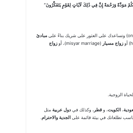
َكُمْ مَوَدَّةً وَرَحْمَةً إِنَّ فِي ذَٰلِكَ لَآيَاتٍ لِقَوْمٍ يَتَفَكَّرُونَ”
مبادئ
زواج مسيار
(misyar marriage)، أو
زواج
حياة الزوجية.
ودية
،
الكويت
، و
قطر
، وكذلك في
دول عربية
مثل
اسب تطلعاتك في بيئة قائمة على
الجدية والاحترام
.