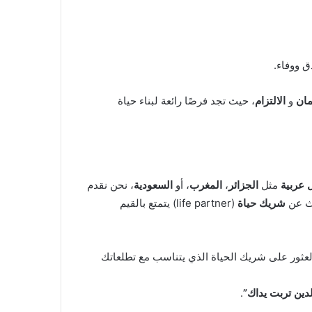
ق ووفاء.
مان
و
الالتزام
، حيث تجد فرصًا رائعة لبناء حياة
 عربية
مثل
الجزائر
،
المغرب
، أو
السعودية
، نحن نقدم
حث عن
شريك حياة
(life partner) يتمتع بالقيم
العثور على شريك الحياة الذي يتناسب مع تطلعاتك
لدين تربت يداك”
.