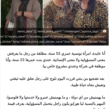
{"remix_data":[],"remix_entry_point":"challenges","source_tags":
ons":0,"layers_used":0,"brushes_used":0,"photos_added":0,"total_editor_actions":
is_sticker":false,"edited_since_last_sticker_save":true,"containsFTESticker":false}
أنا عايدة، امرأة تونسية عمري 52 سنة، مطلقة من رجل ما يعرفش
معنى المسؤولية ولا معنى الإنسانية. عندي بنت عمرها 23 سنة، وأنا
موظفة في شركة وعندي مشروع خاص بيا.
بعد تشجيع من بنتي قررت اليوم نلوج على رجل نعلق عليه ثيقتي
ونعيش معاه حياة طيبة.
ما يهمنيش من اي دولة ، و ما يهمنيش عمرو ولا خدمتوا ولا فلوسوا،
المهم بالنسبة ليا هو إنو يكون راجل يتحمل المسؤولية، يعرف قيمة