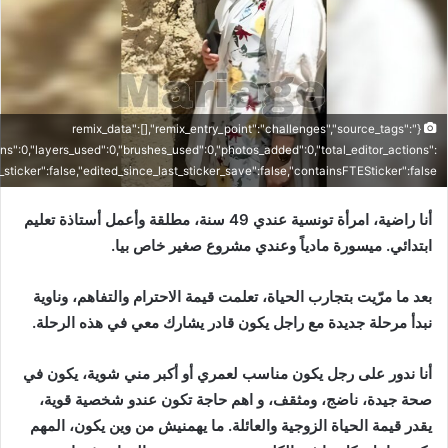
{"remix_data":[],"remix_entry_point":"challenges","source_tags":
ons":0,"layers_used":0,"brushes_used":0,"photos_added":0,"total_editor_actions":
is_sticker":false,"edited_since_last_sticker_save":false,"containsFTESticker":false}
أنا راضية، امرأة تونسية عندي 49 سنة، مطلقة وأعمل أستاذة تعليم
ابتدائي. ميسورة مادياً وعندي مشروع صغير خاص بيا.
بعد ما مرّيت بتجارب الحياة، تعلمت قيمة الاحترام والتفاهم، وناوية
نبدأ مرحلة جديدة مع راجل يكون قادر يشارك معي في هذه الرحلة.
أنا ندور على رجل يكون مناسب لعمري أو أكبر مني شوية، يكون في
صحة جيدة، ناضج، ومثقف، و اهم حاجة تكون عندو شخصية قوية،
يقدر قيمة الحياة الزوجية والعائلة. ما يهمنيش من وين يكون، المهم