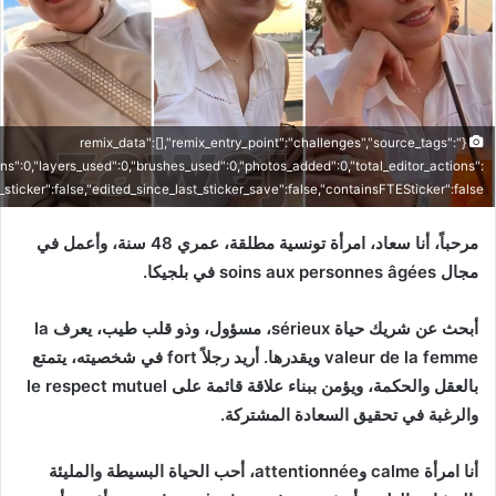
{"remix_data":[],"remix_entry_point":"challenges","source_tags":
ons":0,"layers_used":0,"brushes_used":0,"photos_added":0,"total_editor_actions":
is_sticker":false,"edited_since_last_sticker_save":false,"containsFTESticker":false}
مرحباً، أنا سعاد، امرأة تونسية مطلقة، عمري 48 سنة، وأعمل في
مجال soins aux personnes âgées في بلجيكا.
أبحث عن شريك حياة sérieux، مسؤول، وذو قلب طيب، يعرف la
valeur de la femme ويقدرها. أريد رجلاً fort في شخصيته، يتمتع
بالعقل والحكمة، ويؤمن ببناء علاقة قائمة على le respect mutuel
والرغبة في تحقيق السعادة المشتركة.
أنا امرأة calme وattentionnée، أحب الحياة البسيطة والمليئة