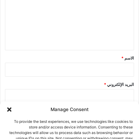
ل
ت
ع
ل
ي
ق
*
الاسم
*
البريد الإلكتروني
*
Manage Consent
الموقع الإلكتروني
To provide the best experiences, we use technologies like cookies to
store and/or access device information. Consenting to these
technologies will allow us to process data such as browsing behavior or
احفظ اسمي، بريدي الإلكتروني، والموقع الإلكتروني في هذا المتصفح
unique IDs on this site. Not consenting or withdrawing consent, may