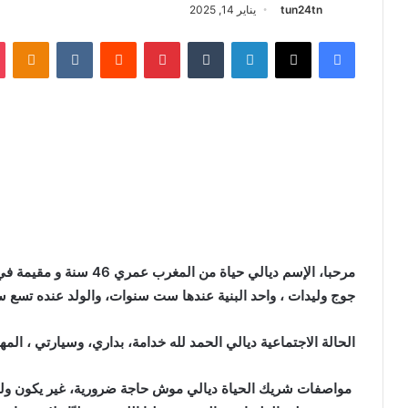
tun24tn
يناير 14, 2025
فيسبوك
X
لينكدإن
‏Tumblr
بينتيريست
‏Reddit
‏VKontakte
Odnoklassniki
مرحبا، الإسم ديالي حياة من
جوج وليدات ، واحد البنية عندها ست سنوات، والولد عنده تسع 
الحالة الاجتماعية ديالي الحمد لله خدامة، بداري، وسيارتي ، المه
مواصفات شريك الحياة ديالي موش حاجة ضرورية، غير يكون ولد ال