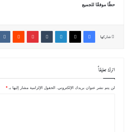
حظًا موفقًا للجميع
فيسبوك
X
لينكدإن
‏Tumblr
بينتيريست
‏Reddit
شاركها
اترك تعليقاً
لن يتم نشر عنوان بريدك الإلكتروني.
الحقول الإلزامية مشار إليها بـ
*
ا
ل
ت
ع