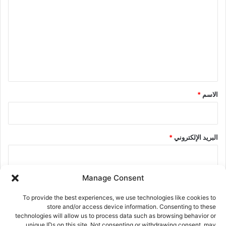
ل
ت
ع
ل
ي
ق
*
الاسم
*
البريد الإلكتروني
*
Manage Consent
الموقع الإلكتروني
To provide the best experiences, we use technologies like cookies to
store and/or access device information. Consenting to these
technologies will allow us to process data such as browsing behavior or
احفظ اسمي، بريدي الإلكتروني، والموقع الإلكتروني في هذا المتصفح
unique IDs on this site. Not consenting or withdrawing consent, may