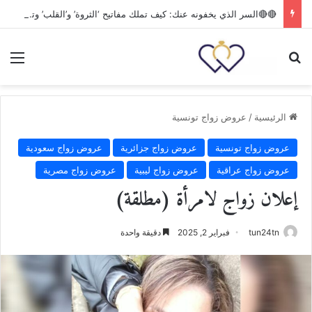
🔴🔴السر الذي يخفونه عنك: كيف تملك مفاتيح ‘الثروة’ و’القلب’ وتضمن مستقبلك بقرار واحد؟
بحث عن
الق
الرئيسية
/
عروض زواج تونسية
عروض زواج تونسية
عروض زواج جزائرية
عروض زواج سعودية
عروض زواج عراقية
عروض زواج ليبية
عروض زواج مصرية
إعلان زواج لامرأة (مطلقة)
tun24tn
فبراير 2, 2025
دقيقة واحدة