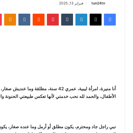
tun24tn
فبراير 13, 2025
فيسبوك
X
لينكدإن
‏Tumblr
بينتيريست
‏Reddit
‏VKontakte
Odnoklassniki
الأطفال، والحمد لله نحب خدمتي لأنها تعكس طبيعتي الحنونة وا
نبي راجل جاد ومحترم، يكون مطلق أو أرمل وما عنده صغار، يكون 