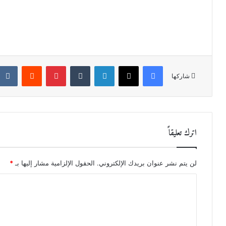
فيسبوك
X
لينكدإن
‏Tumblr
بينتيريست
‏Reddit
شاركها
اترك تعليقاً
لن يتم نشر عنوان بريدك الإلكتروني.
الحقول الإلزامية مشار إليها بـ
*
ا
ل
ت