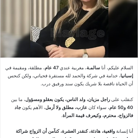
السلام عليكم، أنا
سالمـة
، مغربية عندي
47 عام
، مطلقة، ومقيمة في
إسبانيا
، خدامة في شركة والحمد لله مستقرة فحياتي، ولكن كنحس
أن الحياة ناقصة بلا شريك يكون سند ورفيق درب.
كنقلب على
راجل مزيان، ولد الناس، يكون بعقلو ومسؤول
، ما بين
40 و50 عام
، سواء كان
عازب، مطلق ولا أرمل
، الأهم يكون
جاد
فالزواج، محترم، وكيعرف قيمة المرأة
.
أنا إنسانة
واقعية، هادئة، كنقدر العشرة، كنآمن أن الزواج شراكة