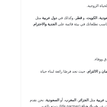
حياة الزوجية.
ودية
،
الكويت
، و
قطر
، وكذلك في
دول عربية
مثل
اسب تطلعاتك في بيئة قائمة على
الجدية والاحترام
.
ق ووفاء.
مان
و
الالتزام
، حيث تجد فرصًا رائعة لبناء حياة
 عربية
مثل
الجزائر
،
المغرب
، أو
السعودية
، نحن نقدم
حث عن
شريك حياة
(life partner) يتمتع بالقيم