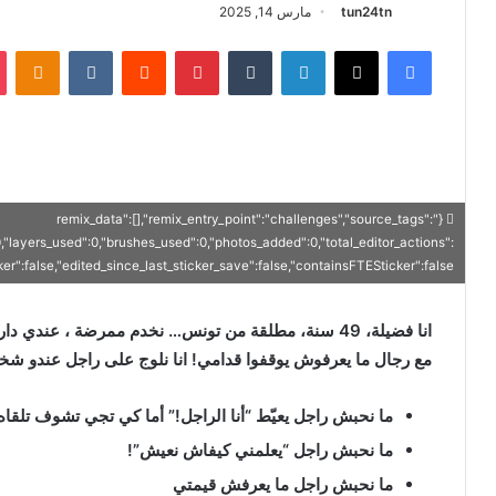
tun24tn
مارس 14, 2025
فيسبوك
X
لينكدإن
‏Tumblr
بينتيريست
‏Reddit
‏VKontakte
Odnoklassniki
{"remix_data":[],"remix_entry_point":"challenges","source_tags":
0,"layers_used":0,"brushes_used":0,"photos_added":0,"total_editor_actions":
icker":false,"edited_since_last_sticker_save":false,"containsFTESticker":false}
انا فضيلة، 49 سنة، مطلقة من تونس… نخدم ممرضة ، ع
مع رجال ما يعرفوش يوقفوا قدامي! انا نلوج على راجل عندو ش
ما نحبش راجل يعيّط “أنا الراجل!” أما كي تجي تشوف تلقا
ما نحبش راجل “يعلمني كيفاش نعيش”!
ما نحبش راجل ما يعرفش قيمتي