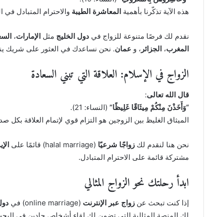
هذه الآية تذكّرنا بأهمية
المعاشرة الطيبة
والاحترام المتبادل في ال
نقدم لك فرصًا متنوعة للزواج في
دول الخليج
مثل
الإمارات
،
السع
المغرب
،
الجزائر
، و
عمان
. نحن نساعدك في العثور على شريك ين
الزواج في الإسلام: العلاقة التي تبني السعادة
قال الله تعالى
:
“وَأَخَذْنَ مِنْكُمْ مِيثَاقًا غَلِيظًا”
(النساء: 21).
الميثاق الغليظ بين الزوجين هو التزام قوي لإتمام العلاقة بكل صد
نحن هنا لنقدم لك
زواجًا شرعيًا
(halal marriage) قائمًا على
الإي
مشتركة قائمة على الاحترام المتبادل.
ابدأ رحلتك نحو الزواج المثالي
إذا كنت تبحث عن
زواج عبر الإنترنت
(online marriage) في
دول
لك المنصة المثالية التي تضمن لك لقاء أشخاص جادين في الب