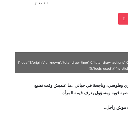
3 دقائق
بوكيت
["local"],"origin":"unknown","total_draw_time":0,"total_draw_actions":
{},"tools_used":{},"is_st
ندي داري وفلوسي، وناجحة في حياتي…ما عنديش وقت نضيع
خصية قوية ومسؤول يعرف قيمة المرأة…
ه موش راجل..