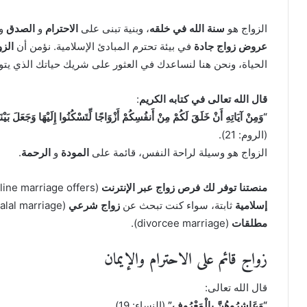
الزواج هو
سنة الله في خلقه
، وبنية تبنى على
الاحترام
و
الصدق
و
عروض زواج جادة
في بيئة تحترم المبادئ الإسلامية. نؤمن أن
الز
الحياة، ونحن هنا لنساعدك في العثور على شريك حياتك الذي يتو
قال الله تعالى في كتابه الكريم
:
“وَمِنْ آيَاتِهِ أَنْ خَلَقَ لَكُمْ مِنْ أَنفُسِكُمْ أَزْوَاجًا لِّتَسْكُنُوا إِلَيْهَا وَجَعَلَ بَيْن
(الروم: 21).
الزواج هو وسيلة لراحة النفس، قائمة على
المودة
و
الرحمة
.
منصتنا توفر لك فرص زواج عبر الإنترنت
(online marriage offers) وتساعدك على العثور على شريك بناءً على
إسلامية
ثابتة، سواء كنت تبحث عن
زواج شرعي
(halal marriage) أو
مطلقات
(divorcee marriage).
زواج قائم على الاحترام والإيمان
قال الله تعالى:
“وَعَاشِرُوهُنَّ بِالْمَعْرُوفِ”
(النساء: 19).