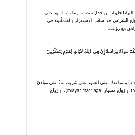
النية الطيبة
. من خلال منصتنا، يمكنك العثور على
واج الشرعي
هو أساس الاستقرار والطمأنينة في
افق مع رؤيتك.
َكُمْ مَوَدَّةً وَرَحْمَةً إِنَّ فِي ذَٰلِكَ لَآيَاتٍ لِقَوْمٍ يَتَفَكَّرُونَ”
مبادئ
زواج مسيار
(misyar marriage)، أو
زواج