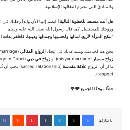
والمبادئ التي تحترم
التقاليد الإسلامية
.
هل أنت مستعد للخطوة التالية؟
انضم إلينا الآن وابدأ رحلتك في 
ورؤيتك للمستقبل. كما قال رسول الله صلى الله عليه وسلم:
“تنكح المرأة لأربع: لمالها ولحسبها وجمالها ودينها، فاظفر بذات ا
نحن هنا لخدمتك ومساعدتك في إيجاد
الزواج المثالي
(ideal marriage) في بيئة محترمة وآمنة. سواء كنت تبحث عن
زواج مسيار
(misyar marriage) أو
زواج في دبي
(marriage in Dubai) أو
تذكر أن الزواج
علاقة مقدسة
(sacred relationship) يجب أن تُبنى على
respect).
حظًا موفقًا للجميع!❤️🌹
فيسبوك
X
لينكدإن
‏Tumblr
بينتيريست
‏Reddit
شاركها