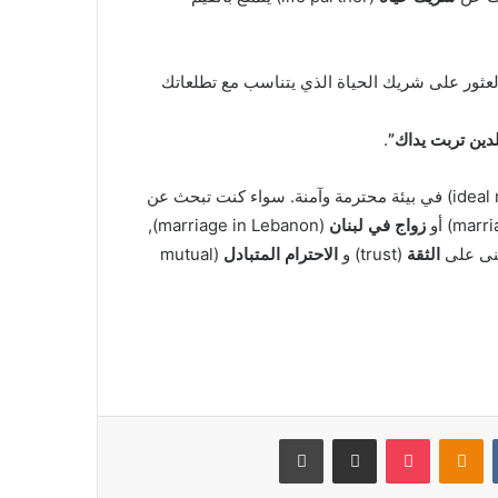
العثور على شريك الحياة الذي يتناسب مع تطلعاتك
لدين تربت يداك”
.
زواج في لبنان
(marriage in Lebanon),
الثقة
(trust) و
الاحترام المتبادل
(mutual
‏VKontakte
Odnoklassniki
بوكيت
مشاركة عبر البريد
طباعة