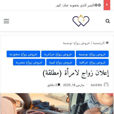
🔴🔴السر الذي يخفونه عنك: كيف تملك مفاتيح ‘الثروة’ و’القلب’ وتضمن مستقبلك بقرار واحد؟
بحث عن
الق
الرئيسية
/
عروض زواج تونسية
عروض زواج تونسية
عروض زواج جزائرية
عروض زواج سعودية
عروض زواج عراقية
عروض زواج ليبية
عروض زواج مصرية
إعلان زواج لامرأة (مطلقة)
tun24tn
مارس 18, 2025
2 دقائق