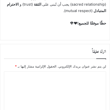
(sacred relationship) يجب أن تُبنى على
الثقة
(trust) و
الاحترام
المتبادل
(mutual respect).
حظًا موفقًا للجميع!❤️🌹
اترك تعليقاً
لن يتم نشر عنوان بريدك الإلكتروني.
الحقول الإلزامية مشار إليها بـ
*
ا
ل
ت
ع
ل