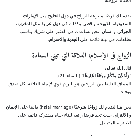
الحياة الزوجية.
نقدم لك فرصًا متنوعة للزواج في
دول الخليج
مثل
الإمارات
،
السعودية
،
الكويت
، و
قطر
، وكذلك في
دول عربية
مثل
المغرب
،
الجزائر
، و
عمان
. نحن نساعدك في العثور على شريك يناسب
تطلعاتك في بيئة قائمة على
الجدية والاحترام
.
الزواج في الإسلام: العلاقة التي تبني السعادة
قال الله تعالى
:
“وَأَخَذْنَ مِنْكُمْ مِيثَاقًا غَلِيظًا”
(النساء: 21).
الميثاق الغليظ بين الزوجين هو التزام قوي لإتمام العلاقة بكل صدق
ووفاء.
نحن هنا لنقدم لك
زواجًا شرعيًا
(halal marriage) قائمًا على
الإيمان
و
الالتزام
، حيث تجد فرصًا رائعة لبناء حياة مشتركة قائمة على
الاحترام المتبادل.