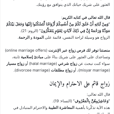
العثور على شريك حياتك الذي يتوافق مع رؤيتك.
قال الله تعالى في كتابه الكريم
:
“وَمِنْ آيَاتِهِ أَنْ خَلَقَ لَكُمْ مِنْ أَنفُسِكُمْ أَزْوَاجًا لِّتَسْكُنُوا إِلَيْهَا وَجَعَلَ بَيْنَكُمْ
مَوَدَّةً وَرَحْمَةً إِنَّ فِي ذَٰلِكَ لَآيَاتٍ لِقَوْمٍ يَتَفَكَّرُونَ”
(الروم: 21).
الزواج هو وسيلة لراحة النفس، قائمة على
المودة
و
الرحمة
.
منصتنا توفر لك فرص زواج عبر الإنترنت
(online marriage offers)
وتساعدك على العثور على شريك بناءً على
مبادئ إسلامية
ثابتة،
سواء كنت تبحث عن
زواج شرعي
(halal marriage) أو
زواج مسيار
(misyar marriage)، أو
زواج مطلقات
(divorcee marriage).
زواج قائم على الاحترام والإيمان
قال الله تعالى:
“وَعَاشِرُوهُنَّ بِالْمَعْرُوفِ”
(النساء: 19).
هذه الآية تذكّرنا بأهمية
المعاشرة الطيبة
والاحترام المتبادل في