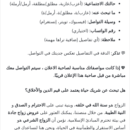
حالتك الاجتماعية:
(أعزب/عازبة، مطلق/مطلقة، أرمل/أرملة)
ما تبحث عنه:
(عازب/ة، مطلق/ة، أرمل/ة)
وسيلة التواصل:
(فيسبوك، تويتر، إنستغرام)
رقم الواتساب:
(اختياري)
ملاحظة:
(أي تفاصيل إضافية تراها مهمة)
💬
تذكر
: الدقة في التفاصيل تعكس جديتك في التواصل.
💖
إذا كانت مواصفاتك مناسبة لصاحبة الاعلان ، سيتم التواصل معك
مباشرة من قبل صاحبة هذا الإعلان قريبًا.
هل تبحث عن شريك حياة يعتمد على قيم الدين والأخلاق؟
الزواج هو
سنة الله في خلقه
، وبنية تبنى على
الاحترام
و
الصدق
و
النية الطيبة
. من خلال منصتنا، يمكنك العثور على
عروض زواج جادة
في بيئة تحترم المبادئ الإسلامية. نؤمن أن
الزواج الشرعي
هو
أساس الاستقرار والطمأنينة في الحياة، ونحن هنا لنساعدك في