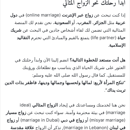
ابدأ رحلتك نحو الزواج المثالي
إذا كنت تبحث عن
زواج عبر الإنترنت
(online marriage) في
دول
عربية
مثل
الجزائر
،
المغرب
، أو
السعودية
، نحن نقدم لك المنصة
المثالية التي تضمن لك لقاء أشخاص جادين في البحث عن
شريك
حياة
(life partner) يتمتع بالقيم والمبادئ التي تحترم
التقاليد
الإسلامية
.
هل أنت مستعد للخطوة التالية؟
انضم إلينا الآن وابدأ رحلتك في
العثور على شريك الحياة الذي يتناسب مع تطلعاتك ورؤيتك
للمستقبل. كما قال رسول الله صلى الله عليه وسلم:
“تنكح المرأة لأربع: لمالها ولحسبها وجمالها ودينها، فاظفر بذات الدين
تربت يداك”
.
نحن هنا لخدمتك ومساعدتك في إيجاد
الزواج المثالي
(ideal
marriage) في بيئة محترمة وآمنة. سواء كنت تبحث عن
زواج مسيار
(misyar marriage) أو
زواج في دبي
(marriage in Dubai) أو
زواج
في لبنان
(marriage in Lebanon), تذكر أن الزواج
علاقة مقدسة