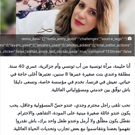
{"remix_data":[],"remix_entry_point":"challenges","source_tags":
ons":0,"layers_used":0,"brushes_used":0,"photos_added":0,"total_editor_actions":
is_sticker":false,"edited_since_last_sticker_save":true,"containsFTESticker":false}
أنا حليمة، مرأة تونسية من أب تونسي وأم جزائرية، عمري 40 سنة.
مطلقة وعندي بنت صغيرة عمرها 8 سنين، نعتبرها أغلى حاجة في
حياتي. نعيش في فرنسا، نخدم في مؤسسة خاصة، ونسعى دايمًا
باش نوفّق بين خدمتي ومسؤولياتي العائلية.
نحب نلقى راجل محترم وجدي، عندو حسّ المسؤولية وعاقل، يحب
يكون عندو عائلة صغيرة مبنية على المودة، التفاهم، والاحترام.
نفضّل يكون مطلّق ولا أرمل وعندو طفل واحد برك، باش نقدروا
نفهموا بعضنا ونتقاسموا مع بعض تجارب وتحديات الحياة العائلية.