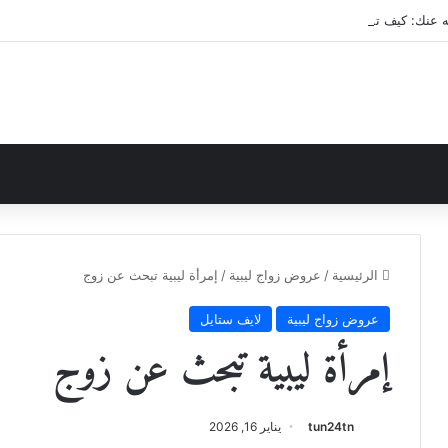
 عنك: كيف تملك مفاتيح ‘الثروة’ و’القلب’ وتضمن مستقبلك بقرار واحد؟
الرئيسية
/
عروض زواج ليبية
/
إمرأة ليبية تبحث عن زوج
عروض زواج ليبية
لايف ستايل
إمرأة ليبية تبحث عن زوج
tun24tn
يناير 16, 2026