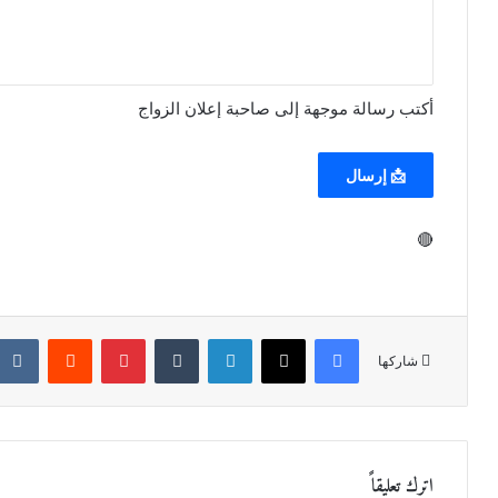
أكتب رسالة موجهة إلى صاحبة إعلان الزواج
📩 إرسال
🔴
فيسبوك
X
لينكدإن
‏Tumblr
بينتيريست
‏Reddit
شاركها
اترك تعليقاً