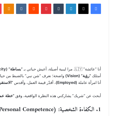
فيسبوك
X
لينكدإن
‏Tumblr
بينتيريست
‏Reddit
‏VKontakte
Odnoklassniki
أنا “عائشة” 🇱🇾. مرا ليبية أصيلة، أعيش حياتي بـ
“بساطة” (Simplicity)
أمتلك
“رؤية” (Vision)
واضحة؛ نعرف “شن نبي” بالضبط من حيا
أنا امرأة عاملة
(Employed)
، أقدّر قيمة العمل، وأقدس
“الاستقرار” (ty
أبحث عن “شريك” يشاركني هذه النظرة الواقعية، وفق
“خطة عمل” ( Plan
1. الكفاءة الشخصية: (Personal Competence)