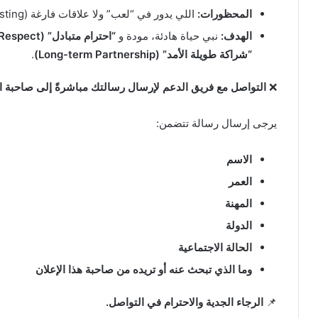
المحظورات:
اللي يدور في “لعب” ولا علاقات فارغة (Time Wasting)، هذا “الملف” ما يناسبنيش.
الهدف:
نبي حياة هادئة، مودة و
“احترام متبادل” (Mutual Respect)
“شراكة طويلة الأمد” (Long-term Partnership)
.
❌
التواصل مع فريق الدعم لإرسال رسالتك مباشرةً إلى صاحبة ا
يرجى إرسال رسالة تتضمن:
الاسم
العمر
المهنة
الدولة
الحالة الاجتماعية
وما الذي تبحث عنه أو تريده من صاحبة هذا الإعلان
📌
الرجاء الجدية والاحترام في التواصل.