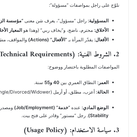
نلوّج على راجل بمواصفات “مسؤولة”:
المسؤولية:
راجل “مسؤول”، يعرف شن معنى
“مؤسسة الزواج” (stitution
الأخلاق:
محترم، ناضج، و”يخاف ربي” (وهذا هو
المعيار الأخلاقي – dard
الأفعال:
يقدّر المرأة بـ
“الأفعال” (Actions)
والمواقف، مش مجرد “ك
2. الشروط الفنية: (Technical Requirements)
المواصفات المطلوبة باختصار ووضوح:
العمر:
النطاق العمري بين
40 و55
سنة.
الحالة:
أعزب، مطلق، أو أرمل (Status: Single/Divorced/Widower).
الوضع المادي:
عنده
“خدمة” (Job/Employment)
ومصدر 
Stability)
. رجل “مستور” وقادر على فتح بيت.
3. سياسة الاستخدام: (Usage Policy)