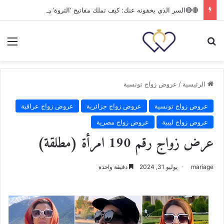
🔴🔴السر الذي يخفونه عنك: كيف تملك مفاتيح ‘الثروة’ و’القلب’ وتضمن مستقبلك بقرار واحد؟
بحث عن
الق
الرئيسية
/
عروض زواج تونسية
عروض زواج تونسية
عروض زواج جزائرية
عروض زواج عراقية
عروض زواج ليبية
عروض زواج مصرية
عرض زواج رقم 190 امرأة (مطلقة)
mariage
يوليو 31, 2024
دقيقة واحدة