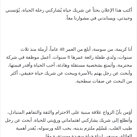
أكتب هذا الإعلان بحثاً عن شريك حياة يُشاركني رحلة الحياة، يُؤنسني
وحيدتي، ويساندني في مشوارنا معاً.
أنا كريمة، من سوسة، أبلغ من العمر 48 عاماً، أرملة منذ ثلاث
سنوات، ولدي طفلة رائعة عمرها 8 سنوات. أعمل موظفة في شركة
محترمة، وأتمتع بشخصية مستقلة وهادئة، أحب الحياة وأقدر قيمتها،
وأبحث عن رجل يهتم بالأسرة ويبحث عن شريك حياة حقيقي، أكثر
من البحث عن صفات سطحية.
أؤمن بأنّ الزواج علاقة مبنية على الاحترام والثقة والتفاهم المتبادل،
وأتطلع إلى شريك يشاركني اهتماماتي ورؤيتي للحياة. أبحث عن رجل
طيب القلب، مُسْلِم ملتزم بدينه، يحب الله ورسوله، يُقدر أهمية
العائلة، ويسعى لِبناء حياة سعيدة ومستقرة معًا.