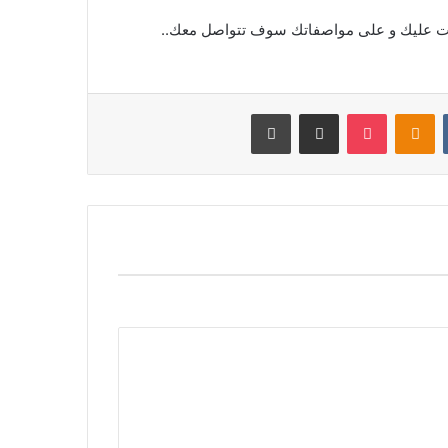
قت عليك و على مواصفاتك سوف تتواصل معك..
‏VKontakte
Odnoklassniki
بوكيت
مشاركة عبر البريد
طباعة