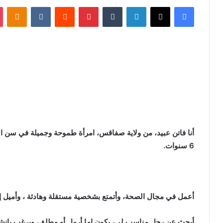
فيسبوك
X
لينكدإن
‏Tumblr
بينتيريست
‏Reddit
‏VKontakte
Odnoklassniki
6 سنوات.
أعمل في مجال الصحة، وأتمتع بشخصية مستقلة وهادئة ، وأميل إل
أبحث عن رجل مناسب لي، يكون إما أرمل أو مطلق، ويرغب بإنشا