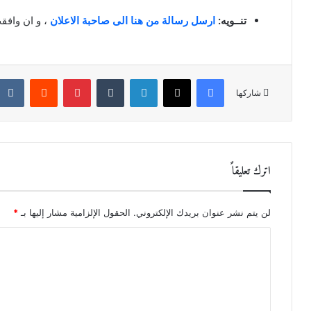
تنــويه:
ارسل رسالة من هنا الى صاحبة الاعلان
، و ان واف
فيسبوك
X
لينكدإن
‏Tumblr
بينتيريست
‏Reddit
شاركها
اترك تعليقاً
لن يتم نشر عنوان بريدك الإلكتروني.
الحقول الإلزامية مشار إليها بـ
*
ا
ل
ت
ع