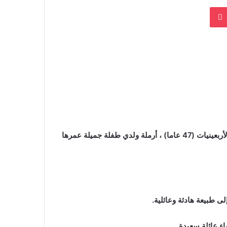
بوكيت
أنا فاتن عبيد، من ولاية صفاقس، امرأة طموحة وجميلة في سن الأربعينيات (47 عاما) ، أرملة ولدي طفلة جميلة عمرها
ى طبيعة هادئة وعائلية.
ء عائلة سعيدة.