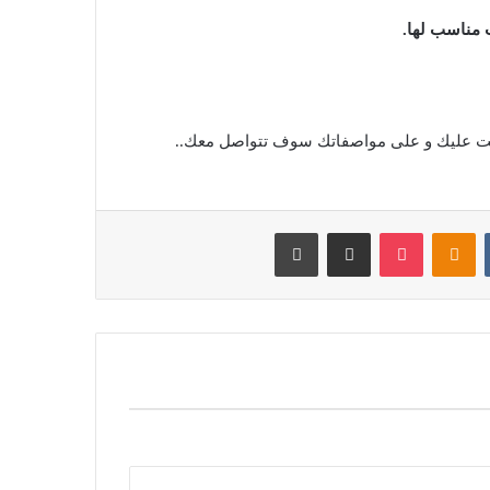
 مناسب لها.
قت عليك و على مواصفاتك سوف تتواصل معك..
‏VKontakte
Odnoklassniki
بوكيت
مشاركة عبر البريد
طباعة