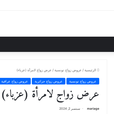
ه عنك: كيف تملك مفاتيح ‘الثروة’ و’القلب’ وتضمن مستقبلك بقرار واحد؟
الرئيسية
/
عروض زواج تونسية
/
عرض زواج لامرأة (عزباء)
عروض زواج تونسية
عروض زواج جزائرية
عروض زواج عراقية
عرض زواج لامرأة (عزباء)
mariage
سبتمبر 2, 2024