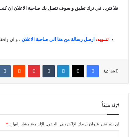
فلا تتردد في ترك تعليق و سوف تتصل بك صاحبة الاعلان ان كنت
تنــويه:
ارسل رسالة من هنا الى صاحبة الاعلان
، و ان واف
فيسبوك
X
لينكدإن
‏Tumblr
بينتيريست
‏Reddit
شاركها
اترك تعليقاً
لن يتم نشر عنوان بريدك الإلكتروني.
الحقول الإلزامية مشار إليها بـ
*
ا