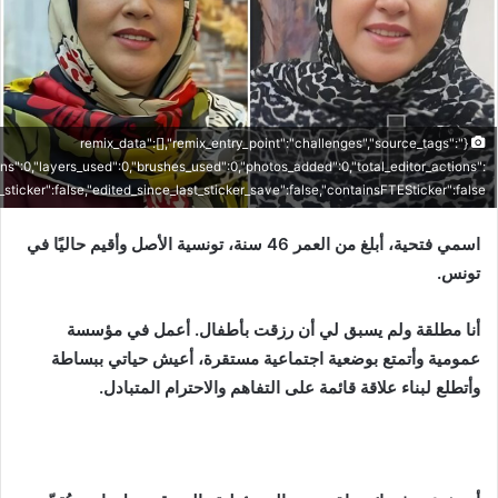
{"remix_data":[],"remix_entry_point":"challenges","source_tags":
ons":0,"layers_used":0,"brushes_used":0,"photos_added":0,"total_editor_actions":
is_sticker":false,"edited_since_last_sticker_save":false,"containsFTESticker":false}
اسمي فتحية، أبلغ من العمر 46 سنة، تونسية الأصل وأقيم حاليًا في
تونس.
أنا مطلقة ولم يسبق لي أن رزقت بأطفال. أعمل في مؤسسة
عمومية وأتمتع بوضعية اجتماعية مستقرة، أعيش حياتي ببساطة
وأتطلع لبناء علاقة قائمة على التفاهم والاحترام المتبادل.