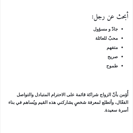
أبحث عن رجل:
جادّ و مسؤول
محبّ للعائلة
متفهم
صريح
طموح
أُؤمن بأنّ الزواج شراكة قائمة على الاحترام المتبادل والتواصل
الفعّال، وأتطلع لمعرفة شخصٍ يشاركني هذه القيم ويُساهم في بناء
أسرة سعيدة.